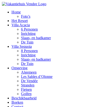
Home
Foto’s
Het Resort
Villa Acacia
6 Personen
Inrichting
Slaap- en badkamer
De Tuin
Villa Sequoia
8 Personen
Inrichting
Slaap- en badkamer
De Tuin
Omgeving
Algemeen
Les Sables d’Olonne
De Vendée
Stranden
Fietsen
Golfen
Beschikbaarheid
Boeken
Contact